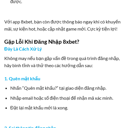
được.
Với app 8xbet, bạn còn được thông báo ngay khi có khuyến
mãi, sự kiện hot, hoặc cập nhật game mới. Cực kỳ tiện lợi!
Gặp Lỗi Khi Đăng Nhập 8xbet?
Đây Là Cách Xử Lý
Không may nếu bạn gặp vấn đề trong quá trình đăng nhập,
hãy bình tĩnh và thử theo các hướng dẫn sau:
1. Quên mật khẩu
Nhấn “Quên mật khẩu?” tại giao diện đăng nhập.
Nhập email hoặc số điện thoại để nhận mã xác minh.
Đặt lại mật khẩu mới là xong.
2. Sai thông tin đăng nhập