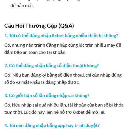
để bảo mật.
Câu Hỏi Thường Gặp (Q&A)
1. Tôi có thể đăng nhập 8xbet bằng nhiều thiết bị không?
Có, nhưng nên tránh đăng nhập cùng lúc trên nhiều máy để
đảm bảo an toàn cho tài khoản.
2. Có thể đăng nhập bằng số điện thoại không?
Có! Nếu bạn đăng ký bằng số điện thoại, chỉ cần nhập đúng
số đó và mật khẩu là đăng nhập được.
3. Có giới hạn số lần đăng nhập sai không?
Có. Nếu nhập sai quá nhiều lần, tài khoản của bạn sẽ bị khóa
tạm thời. Lúc đó hãy liên hệ hỗ trợ 8xbet để mở lại.
4. Tôi nên đăng nhập bằng app hay trình duyệt?