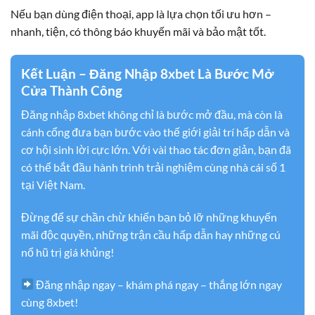
Nếu bạn dùng điện thoại, app là lựa chọn tối ưu hơn –
nhanh, tiện, có thông báo khuyến mãi và bảo mật tốt.
Kết Luận – Đăng Nhập 8xbet Là Bước Mở
Cửa Thành Công
Đăng nhập 8xbet không chỉ là bước mở đầu, mà còn là
cánh cổng đưa bạn bước vào thế giới giải trí hấp dẫn và
cơ hội sinh lời cực lớn. Với vài thao tác đơn giản, bạn đã
có thể bắt đầu hành trình trải nghiệm cùng nhà cái số 1
tại Việt Nam.
Đừng để sự chần chừ khiến bạn bỏ lỡ những khuyến
mãi độc quyền, những trận cầu hấp dẫn hay những cú
nổ hũ trị giá khủng!
Đăng nhập ngay – khám phá ngay – thắng lớn ngay
cùng
8xbet
!