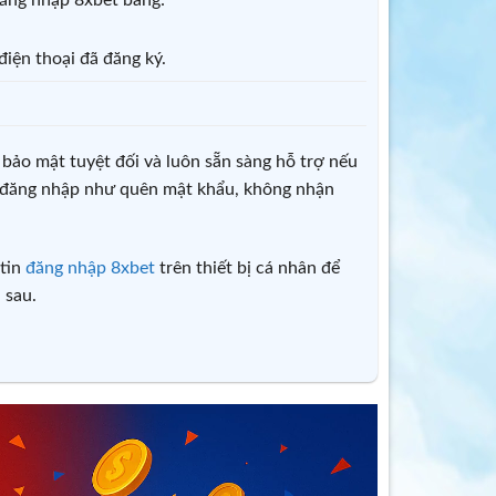
iện thoại đã đăng ký.
bảo mật tuyệt đối và luôn sẵn sàng hỗ trợ nếu
i đăng nhập như quên mật khẩu, không nhận
 tin
đăng nhập 8xbet
trên thiết bị cá nhân để
 sau.