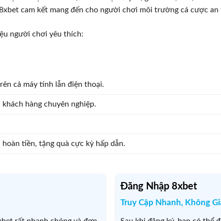
 8xbet cam kết mang đến cho người chơi môi trường cá cược an 
ệu người chơi yêu thích:
rên cả máy tính lẫn điện thoại.
c khách hàng chuyên nghiệp.
 hoàn tiền, tặng quà cực kỳ hấp dẫn.
Đăng Nhập 8xbet
Truy Cập Nhanh, Không G
8xbet rất nhanh chóng và đơn
Sau khi đăng ký, bạn có thể 