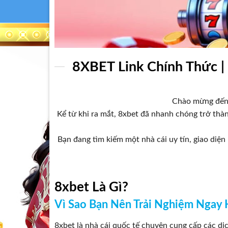
8XBET Link Chính Thức |
Chào mừng đến
Kể từ khi ra mắt, 8xbet đã nhanh chóng trở thàn
Bạn đang tìm kiếm một nhà cái uy tín, giao diện
8xbet Là Gì?
Vì Sao Bạn Nên Trải Nghiệm Ngay
8xbet là nhà cái quốc tế chuyên cung cấp các dịch