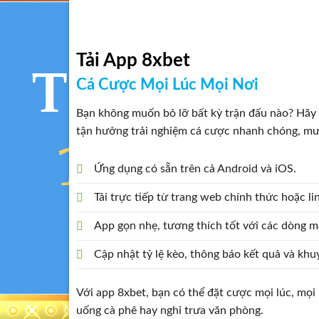
Tải App 8xbet
Cá Cược Mọi Lúc Mọi Nơi
Bạn không muốn bỏ lỡ bất kỳ trận đấu nào? Hãy
tận hưởng trải nghiệm cá cược nhanh chóng, m
Ứng dụng có sẵn trên cả Android và iOS.
Tải trực tiếp từ trang web chính thức hoặc l
App gọn nhẹ, tương thích tốt với các dòng m
Cập nhật tỷ lệ kèo, thông báo kết quả và kh
Với app 8xbet, bạn có thể đặt cược mọi lúc, mọi n
uống cà phê hay nghỉ trưa văn phòng.