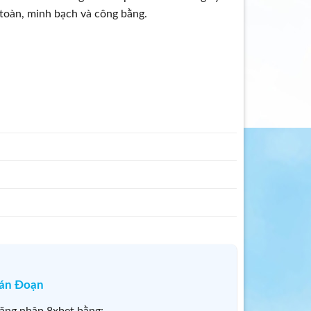
toàn, minh bạch và công bằng.
ián Đoạn
đăng nhập 8xbet bằng: