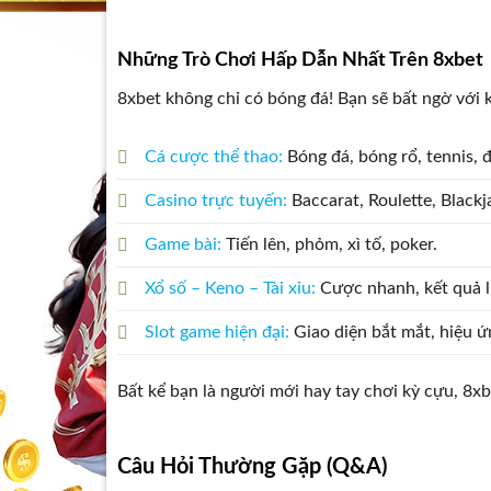
Những Trò Chơi Hấp Dẫn Nhất Trên 8xbet
8xbet không chỉ có bóng đá! Bạn sẽ bất ngờ với k
Cá cược thể thao:
Bóng đá, bóng rổ, tennis, 
Casino trực tuyến:
Baccarat, Roulette, Blackja
Game bài:
Tiến lên, phỏm, xì tố, poker.
Xổ số – Keno – Tài xỉu:
Cược nhanh, kết quả li
Slot game hiện đại:
Giao diện bắt mắt, hiệu ứ
Bất kể bạn là người mới hay tay chơi kỳ cựu, 8xb
Câu Hỏi Thường Gặp (Q&A)