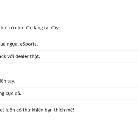
ho trò chơi đa dạng tại đây:
đua ngựa, eSports.
ck với dealer thật.
ền tay.
ng cực đã.
et luôn có thứ khiến bạn thích mê!