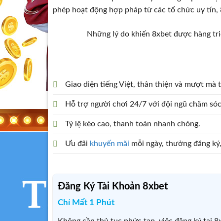
phép hoạt động hợp pháp từ các tổ chức uy tín,
Những lý do khiến 8xbet được hàng tri
Giao diện tiếng Việt, thân thiện và mượt mà t
Hỗ trợ người chơi 24/7 với đội ngũ chăm só
Tỷ lệ kèo cao, thanh toán nhanh chóng.
Ưu đãi
khuyến mãi
mỗi ngày, thưởng đăng ký,
Đăng Ký Tài Khoản 8xbet
Chỉ Mất 1 Phút
Không cần thủ tục phức tạp, việc đăng ký tại 